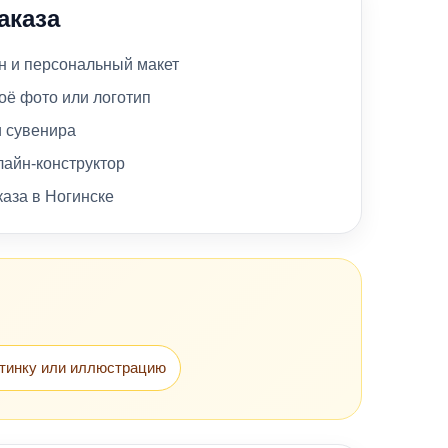
аказа
 и персональный макет
оё фото или логотип
и сувенира
лайн-конструктор
каза в Ногинске
тинку или иллюстрацию