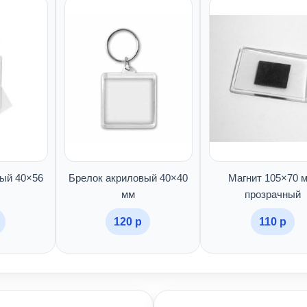
ый 40×56
Брелок акриловый 40×40
Магнит 105×70 м
мм
прозрачный
120 р
110 р