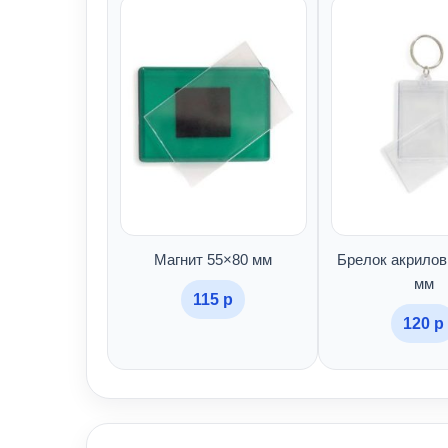
Магнит 55×80 мм
Брелок акрилов
мм
115 р
120 р