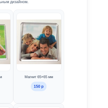
льным дизайном.
м
Магнит 65×65 мм
150 р