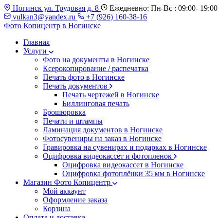
Ногинск ул. Трудовая д. 8
Ежедневно: Пн-Вс : 09:00- 19:00
vulkan3@yandex.ru
+7 (926) 160-38-16
Фото Копицентр
в Ногинске
Главная
Услуги
Фото на документы в Ногинске
Ксерокопирование / распечатка
Печать фото в Ногинске
Печать документов
Печать чертежей в Ногинске
Биллинговая печать
Брошюровка
Печати и штампы
Ламинация документов в Ногинске
Фотосувениры на заказ в Ногинске
Гравировка на сувенирах и подарках в Ногинске
Оцифровка видеокассет и фотопленок
Оцифровка видеокассет в Ногинске
Оцифровка фотоплёнки 35 мм в Ногинске
Магазин Фото Копицентр
Мой аккаунт
Оформление заказа
Корзина
Оплата и доставка