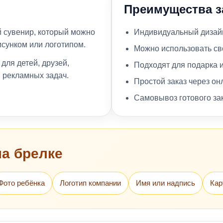
Преимущества з
й сувенир, который можно
Индивидуальный дизайн
исунком или логотипом.
Можно использовать св
для детей, друзей,
Подходят для подарка 
и рекламных задач.
Простой заказ через он
Самовывоз готового за
на брелке
Фото ребёнка
Логотип компании
Имя или надпись
Кар