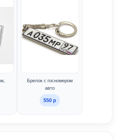
м,
Брелок с госномером
авто
550 р