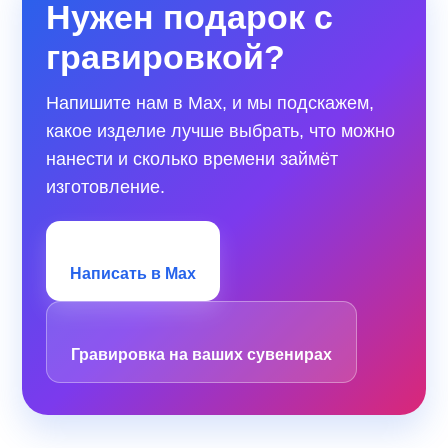
Нужен подарок с
гравировкой?
Напишите нам в Max, и мы подскажем,
какое изделие лучше выбрать, что можно
нанести и сколько времени займёт
изготовление.
Написать в Max
Гравировка на ваших сувенирах