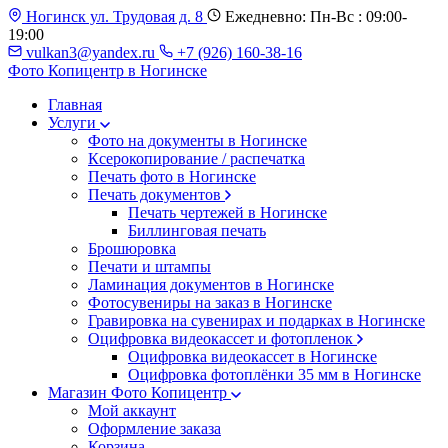
Ногинск ул. Трудовая д. 8
Ежедневно: Пн-Вс : 09:00-
19:00
vulkan3@yandex.ru
+7 (926) 160-38-16
Фото Копицентр
в Ногинске
Главная
Услуги
Фото на документы в Ногинске
Ксерокопирование / распечатка
Печать фото в Ногинске
Печать документов
Печать чертежей в Ногинске
Биллинговая печать
Брошюровка
Печати и штампы
Ламинация документов в Ногинске
Фотосувениры на заказ в Ногинске
Гравировка на сувенирах и подарках в Ногинске
Оцифровка видеокассет и фотопленок
Оцифровка видеокассет в Ногинске
Оцифровка фотоплёнки 35 мм в Ногинске
Магазин Фото Копицентр
Мой аккаунт
Оформление заказа
Корзина