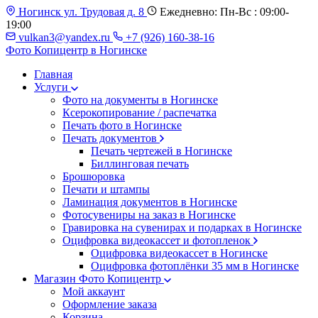
Ногинск ул. Трудовая д. 8
Ежедневно: Пн-Вс : 09:00-
19:00
vulkan3@yandex.ru
+7 (926) 160-38-16
Фото Копицентр
в Ногинске
Главная
Услуги
Фото на документы в Ногинске
Ксерокопирование / распечатка
Печать фото в Ногинске
Печать документов
Печать чертежей в Ногинске
Биллинговая печать
Брошюровка
Печати и штампы
Ламинация документов в Ногинске
Фотосувениры на заказ в Ногинске
Гравировка на сувенирах и подарках в Ногинске
Оцифровка видеокассет и фотопленок
Оцифровка видеокассет в Ногинске
Оцифровка фотоплёнки 35 мм в Ногинске
Магазин Фото Копицентр
Мой аккаунт
Оформление заказа
Корзина