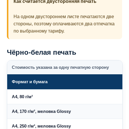
Как считается двусторонняя печать
На одном двустороннем листе печатаются две
стороны, поэтому оплачиваются два отпечатка
по выбранному тарифу.
Чёрно-белая печать
Стоимость указана за одну печатную сторону
Формат и бумага
1
A4, 80 г/м²
A4, 170 г/м², меловка Glossy
1
A4, 250 г/м², меловка Glossy
1