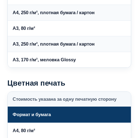
A4, 250 г/м², плотная бумага / картон
1
A3, 80 г/м²
A3, 250 г/м², плотная бумага / картон
1
A3, 170 г/м², меловка Glossy
2
Цветная печать
Стоимость указана за одну печатную сторону
Формат и бумага
A4, 80 г/м²