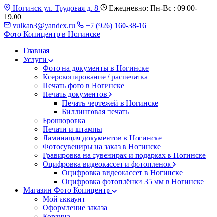
Ногинск ул. Трудовая д. 8
Ежедневно: Пн-Вс : 09:00-
19:00
vulkan3@yandex.ru
+7 (926) 160-38-16
Фото Копицентр
в Ногинске
Главная
Услуги
Фото на документы в Ногинске
Ксерокопирование / распечатка
Печать фото в Ногинске
Печать документов
Печать чертежей в Ногинске
Биллинговая печать
Брошюровка
Печати и штампы
Ламинация документов в Ногинске
Фотосувениры на заказ в Ногинске
Гравировка на сувенирах и подарках в Ногинске
Оцифровка видеокассет и фотопленок
Оцифровка видеокассет в Ногинске
Оцифровка фотоплёнки 35 мм в Ногинске
Магазин Фото Копицентр
Мой аккаунт
Оформление заказа
Корзина