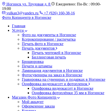
Ногинск ул. Трудовая д. 8
Ежедневно: Пн-Вс : 09:00-
19:00
vulkan3@yandex.ru
+7 (926) 160-38-16
Фото Копицентр
в Ногинске
Главная
Услуги
Фото на документы в Ногинске
Ксерокопирование / распечатка
Печать фото в Ногинске
Печать документов
Печать чертежей в Ногинске
Биллинговая печать
Брошюровка
Печати и штампы
Ламинация документов в Ногинске
Фотосувениры на заказ в Ногинске
Гравировка на сувенирах и подарках в Ногинске
Оцифровка видеокассет и фотопленок
Оцифровка видеокассет в Ногинске
Оцифровка фотоплёнки 35 мм в Ногинске
Магазин Фото Копицентр
Мой аккаунт
Оформление заказа
Корзина