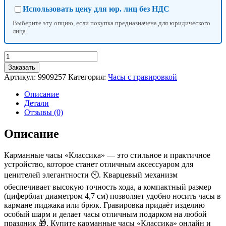
Использовать цену для юр. лиц без НДС
Выберите эту опцию, если покупка предназначена для юридического
лица.
Количество
товара
Заказать
Часы
Артикул:
9909257
Категория:
Часы с гравировкой
карманные
«Классика»,
Описание
кварцевые,
Детали
циферблат
Отзывы (0)
d=4.7
см,
Описание
под
гравировку
Карманные часы «Классика» — это стильное и практичное
устройство, которое станет отличным аксессуаром для
ценителей элегантности 🕙. Кварцевый механизм
обеспечивает высокую точность хода, а компактный размер
(циферблат диаметром 4,7 см) позволяет удобно носить часы в
кармане пиджака или брюк. Гравировка придаёт изделию
особый шарм и делает часы отличным подарком на любой
праздник 🎁. Купите карманные часы «Классика» онлайн и