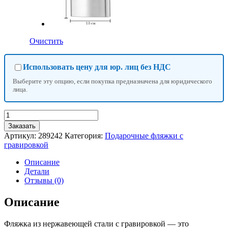
Очистить
Использовать цену для юр. лиц без НДС
Выберите эту опцию, если покупка предназначена для юридического
лица.
Количество
товара
Заказать
Фляжка
Артикул:
289242
Категория:
Подарочные фляжки с
нержавеющая
гравировкой
сталь
(
Описание
с
Детали
гравировкой
Отзывы (0)
)
Описание
Фляжка из нержавеющей стали с гравировкой — это