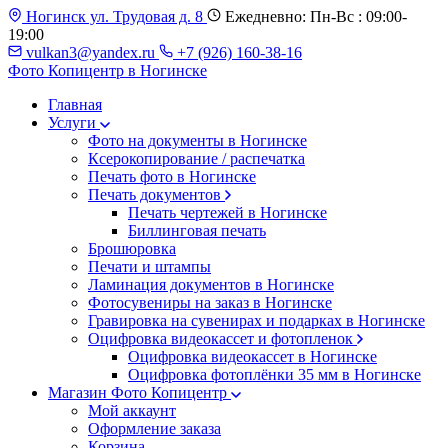
Ногинск ул. Трудовая д. 8
Ежедневно: Пн-Вс : 09:00-
19:00
vulkan3@yandex.ru
+7 (926) 160-38-16
Фото Копицентр
в Ногинске
Главная
Услуги
Фото на документы в Ногинске
Ксерокопирование / распечатка
Печать фото в Ногинске
Печать документов
Печать чертежей в Ногинске
Биллинговая печать
Брошюровка
Печати и штампы
Ламинация документов в Ногинске
Фотосувениры на заказ в Ногинске
Гравировка на сувенирах и подарках в Ногинске
Оцифровка видеокассет и фотопленок
Оцифровка видеокассет в Ногинске
Оцифровка фотоплёнки 35 мм в Ногинске
Магазин Фото Копицентр
Мой аккаунт
Оформление заказа
Корзина