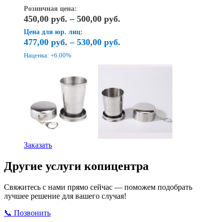
Розничная цена:
Диапазон
450,00
руб.
–
500,00
руб.
цен:
Цена для юр. лиц:
450,00
477,00
руб.
–
530,00
руб.
руб.
Наценка: +6.00%
–
500,00
руб.
Этот
Заказать
товар
имеет
Другие услуги копицентра
несколько
вариаций.
Свяжитесь с нами прямо сейчас — поможем подобрать
Опции
лучшее решение для вашего случая!
можно
выбрать
📞 Позвонить
Открыть ВКонтакте
Написать в Max
на