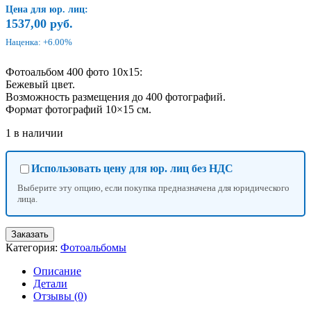
Цена для юр. лиц:
1537,00
руб.
Наценка: +6.00%
Фотоальбом 400 фото 10х15:
Бежевый цвет.
Возможность размещения до 400 фотографий.
Формат фотографий 10×15 см.
1 в наличии
Использовать цену для юр. лиц без НДС
Выберите эту опцию, если покупка предназначена для юридического
лица.
Количество
Заказать
товара
Категория:
Фотоальбомы
Фотоальбом
400
Описание
фото
Детали
10х15
Отзывы (0)
/