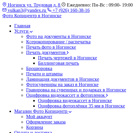
Ногинск ул. Трудовая д. 8
Ежедневно: Пн-Вс : 09:00- 19:00
vulkan3@yandex.ru
+7 (926) 160-38-16
Фото Копицентр
в Ногинске
Главная
Услуги
Фото на документы в Ногинске
Ксерокопирование / распечатка
Печать фото в Ногинске
Печать документов
Печать чертежей в Ногинске
Биллинговая печать
Брошюровка
Печати и штампы
Ламинация документов в Ногинске
Фотосувениры на заказ в Ногинске
Гравировка на сувенирах и подарках в Ногинске
Оцифровка видеокассет и фотопленок
Оцифровка видеокассет в Ногинске
Оцифровка фотоплёнки 35 мм в Ногинске
Магазин Фото Копицентр
Мой аккаунт
Оформление заказа
Корзина
Оплата и доставка