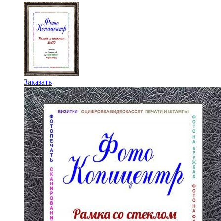
Этот
Заказать
товар
имеет
несколько
вариаций.
Опции
можно
выбрать
на
странице
товара.