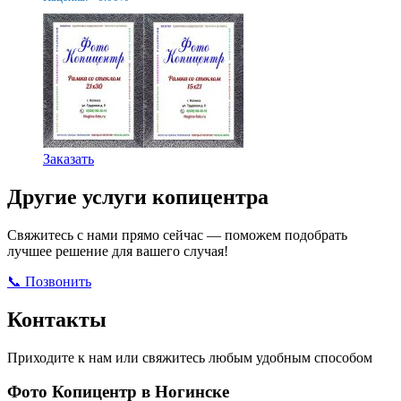
–
230,00
руб.
Этот
Заказать
товар
имеет
Другие услуги копицентра
несколько
вариаций.
Свяжитесь с нами прямо сейчас — поможем подобрать
Опции
лучшее решение для вашего случая!
можно
выбрать
📞 Позвонить
Открыть ВКонтакте
Написать в Max
на
странице
Контакты
товара.
Приходите к нам или свяжитесь любым удобным способом
Фото Копицентр в Ногинске