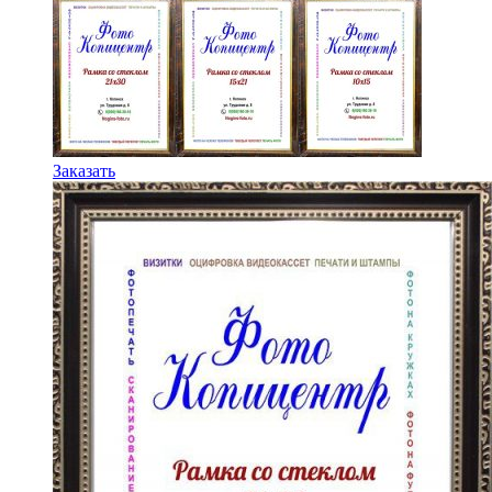
220,00
руб.
Этот
Заказать
товар
имеет
несколько
вариаций.
Опции
можно
выбрать
на
странице
товара.