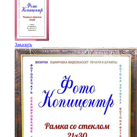
Этот
Заказать
товар
имеет
несколько
вариаций.
Опции
можно
выбрать
на
странице
товара.