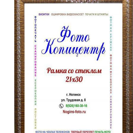
несколько
вариаций.
Опции
можно
выбрать
на
странице
товара.