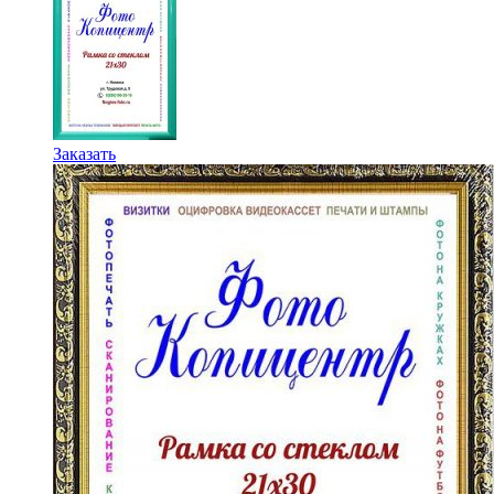
Этот
Заказать
товар
имеет
несколько
вариаций.
Опции
можно
выбрать
на
странице
товара.