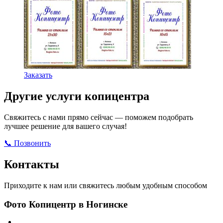
204,00
руб.
Этот
Заказать
товар
имеет
Другие услуги копицентра
несколько
вариаций.
Свяжитесь с нами прямо сейчас — поможем подобрать
Опции
лучшее решение для вашего случая!
можно
выбрать
📞 Позвонить
Открыть ВКонтакте
Написать в Max
на
странице
Контакты
товара.
Приходите к нам или свяжитесь любым удобным способом
Фото Копицентр в Ногинске