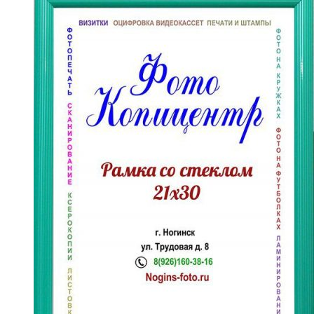
имеет
несколько
вариаций.
Опции
можно
выбрать
на
странице
товара.