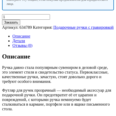
лица.
Количество
товара
Заказать
Футляр
Артикул:
634789
Категория:
Подарочные ручки с гравировкой
для
ручек
Описание
«Прозрачный»
Детали
Отзывы (0)
Описание
Ручка давно стала популярным сувениром в деловой среде,
это элемент стиля и свидетельство статуса. Первоклассные,
качественные ручки, зачастую, стоят довольно дорого и
требуют особого внимания.
Футляр для ручек прозрачный — необходимый аксессуар для
подарочной ручки. Он предотвратит её от царапин и
повреждений, с которыми ручка неминуемо будет
сталкиваться в кармане, портфеле или в ящике письменного
стола.