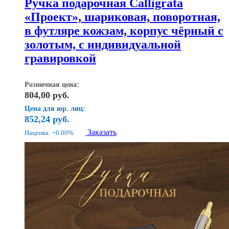
Ручка подарочная Calligrata
«Проект», шариковая, поворотная,
в футляре кожзам, корпус чёрный с
золотым, с индивидуальной
гравировкой
Розничная цена:
804,00
руб.
Цена для юр. лиц:
852,24
руб.
Заказать
Наценка: +6.00%