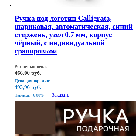
Ручка под логотип Calligrata,
шариковая, автоматическая, синий
стержень, узел 0.7 мм, корпус
чёрный, с индивидуальной
гравировкой
Розничная цена:
466,00
руб.
Цена для юр. лиц:
493,96
руб.
Заказать
Наценка: +6.00%