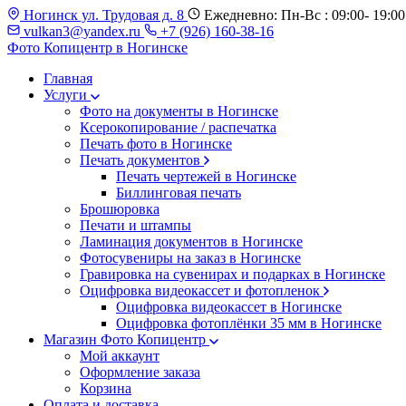
Ногинск ул. Трудовая д. 8
Ежедневно: Пн-Вс : 09:00- 19:00
vulkan3@yandex.ru
+7 (926) 160-38-16
Фото Копицентр
в Ногинске
Главная
Услуги
Фото на документы в Ногинске
Ксерокопирование / распечатка
Печать фото в Ногинске
Печать документов
Печать чертежей в Ногинске
Биллинговая печать
Брошюровка
Печати и штампы
Ламинация документов в Ногинске
Фотосувениры на заказ в Ногинске
Гравировка на сувенирах и подарках в Ногинске
Оцифровка видеокассет и фотопленок
Оцифровка видеокассет в Ногинске
Оцифровка фотоплёнки 35 мм в Ногинске
Магазин Фото Копицентр
Мой аккаунт
Оформление заказа
Корзина
Оплата и доставка