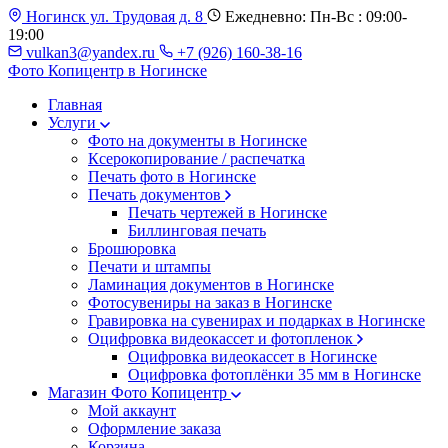
Ногинск ул. Трудовая д. 8
Ежедневно: Пн-Вс : 09:00-
19:00
vulkan3@yandex.ru
+7 (926) 160-38-16
Фото Копицентр
в Ногинске
Главная
Услуги
Фото на документы в Ногинске
Ксерокопирование / распечатка
Печать фото в Ногинске
Печать документов
Печать чертежей в Ногинске
Биллинговая печать
Брошюровка
Печати и штампы
Ламинация документов в Ногинске
Фотосувениры на заказ в Ногинске
Гравировка на сувенирах и подарках в Ногинске
Оцифровка видеокассет и фотопленок
Оцифровка видеокассет в Ногинске
Оцифровка фотоплёнки 35 мм в Ногинске
Магазин Фото Копицентр
Мой аккаунт
Оформление заказа
Корзина