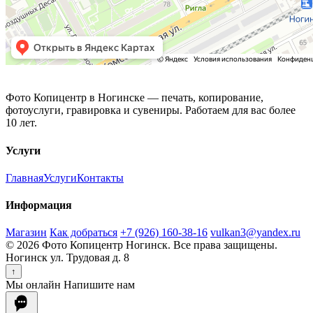
Фото Копицентр
Фото Копицентр в Ногинске — печать, копирование,
фотоуслуги, гравировка и сувениры. Работаем для вас более
10 лет.
Услуги
Главная
Услуги
Контакты
Информация
Магазин
Как добраться
+7 (926) 160-38-16
vulkan3@yandex.ru
© 2026 Фото Копицентр Ногинск. Все права защищены.
Ногинск ул. Трудовая д. 8
↑
Мы онлайн
Напишите нам