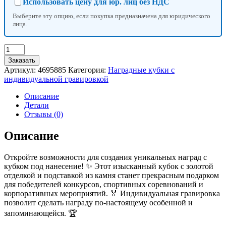
Использовать цену для юр. лиц без НДС
Выберите эту опцию, если покупка предназначена для юридического
лица.
Количество
товара
Заказать
Кубок
Артикул:
4695885
Категория:
Наградные кубки с
под
индивидуальной гравировкой
нанесение,
наградная
Описание
фигура,
Детали
золото,
Отзывы (0)
подставка
камень,
Описание
17×9.5×5
см,
Откройте возможности для создания уникальных наград с
с
кубком под нанесение! ✨ Этот изысканный кубок с золотой
индивидуальной
отделкой и подставкой из камня станет прекрасным подарком
гравировкой
для победителей конкурсов, спортивных соревнований и
корпоративных мероприятий. 🏅 Индивидуальная гравировка
позволит сделать награду по-настоящему особенной и
запоминающейся. 🏆