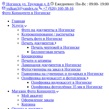
Ногинск ул. Трудовая д. 8
Ежедневно: Пн-Вс : 09:00- 19:00
vulkan3@yandex.ru
+7 (926) 160-38-16
Фото Копицентр
в Ногинске
Главная
Услуги
Фото на документы в Ногинске
Ксерокопирование / распечатка
Печать фото в Ногинске
Печать документов
Печать чертежей в Ногинске
Биллинговая печать
Брошюровка
Печати и штампы
Ламинация документов в Ногинске
Фотосувениры на заказ в Ногинске
Гравировка на сувенирах и подарках в Ногинске
Оцифровка видеокассет и фотопленок
Оцифровка видеокассет в Ногинске
Оцифровка фотоплёнки 35 мм в Ногинске
Магазин Фото Копицентр
Мой аккаунт
Оформление заказа
Корзина
Оплата и доставка