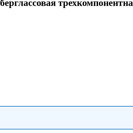
рглассовая трехкомпонентная 
.