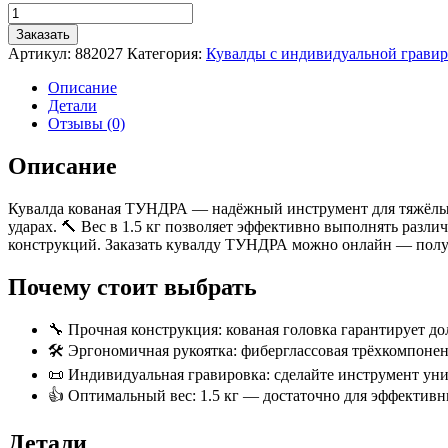
Количество
товара
Заказать
Кувалда
Артикул:
882027
Категория:
Кувалды с индивидуальной грави
кованая
ТУНДРА,
Описание
фиберглассовая
Детали
трехкомпонентная
Отзывы (0)
рукоятка,
1.5
Описание
кг,
с
Кувалда кованая ТУНДРА — надёжный инструмент для тяжёлых 
индивидуальной
ударах. 🔨 Вес в 1.5 кг позволяет эффективно выполнять разли
гравировкой
конструкций. Заказать кувалду ТУНДРА можно онлайн — получ
Почему стоит выбрать
🔧 Прочная конструкция: кованая головка гарантирует д
🛠 Эргономичная рукоятка: фиберглассовая трёхкомпонен
📜 Индивидуальная гравировка: сделайте инструмент ун
👍 Оптимальный вес: 1.5 кг — достаточно для эффективн
Детали