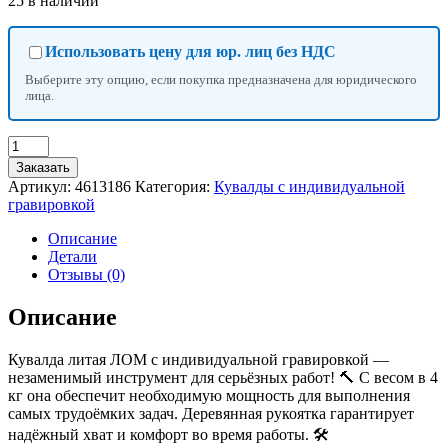
25 в наличии
Использовать цену для юр. лиц без НДС
Выберите эту опцию, если покупка предназначена для юридического
лица.
Количество
товара
Заказать
Кувалда
Артикул:
4613186
Категория:
Кувалды с индивидуальной
литая
гравировкой
ЛОМ,
4
Описание
кг,
Детали
деревянная
Отзывы (0)
рукоятка,
с
Описание
индивидуальной
гравировкой
Кувалда литая ЛОМ с индивидуальной гравировкой —
незаменимый инструмент для серьёзных работ! 🔨 С весом в 4
кг она обеспечит необходимую мощность для выполнения
самых трудоёмких задач. Деревянная рукоятка гарантирует
надёжный хват и комфорт во время работы. 🛠