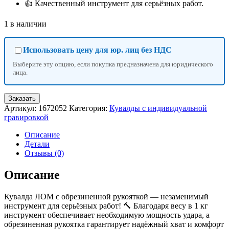
👍 Качественный инструмент для серьёзных работ.
1 в наличии
Использовать цену для юр. лиц без НДС
Выберите эту опцию, если покупка предназначена для юридического
лица.
Количество
Заказать
товара
Артикул:
1672052
Категория:
Кувалды с индивидуальной
Кувалда
гравировкой
ЛОМ,
металлическая
Описание
обрезиненная
Детали
рукоятка,
Отзывы (0)
1
кг,
Описание
с
индивидуальной
Кувалда ЛОМ с обрезиненной рукояткой — незаменимый
гравировкой
инструмент для серьёзных работ! 🔨 Благодаря весу в 1 кг
инструмент обеспечивает необходимую мощность удара, а
обрезиненная рукоятка гарантирует надёжный хват и комфорт