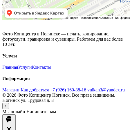
Фото Копицентр
Фото Копицентр в Ногинске — печать, копирование,
фотоуслуги, гравировка и сувениры. Работаем для вас более
10 лет.
Услуги
Главная
Услуги
Контакты
Информация
Магазин
Как добраться
+7 (926) 160-38-16
vulkan3@yandex.ru
© 2026 Фото Копицентр Ногинск. Все права защищены.
Ногинск ул. Трудовая д. 8
↑
Мы онлайн
Напишите нам