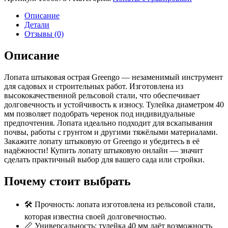
штыковая
острая,
Описание
тулейка
Детали
40
Отзывы (0)
мм,
рельсовая
Описание
сталь,
без
Лопата штыковая острая Greengo — незаменимый инструмент
черенка,
для садовых и строительных работ. Изготовлена из
Greengo
высококачественной рельсовой стали, что обеспечивает
с
долговечность и устойчивость к износу. Тулейка диаметром 40
гравировкой
мм позволяет подобрать черенок под индивидуальные
предпочтения. Лопата идеально подходит для вскапывания
почвы, работы с грунтом и другими тяжёлыми материалами.
Закажите лопату штыковую от Greengo и убедитесь в её
надёжности! Купить лопату штыковую онлайн — значит
сделать практичный выбор для вашего сада или стройки.
Почему стоит выбрать
🛠 Прочность: лопата изготовлена из рельсовой стали,
которая известна своей долговечностью.
📏 Универсальность: тулейка 40 мм даёт возможность