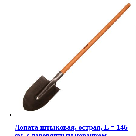
Лопата штыковая, острая, L = 146
см, с деревянным черенком,