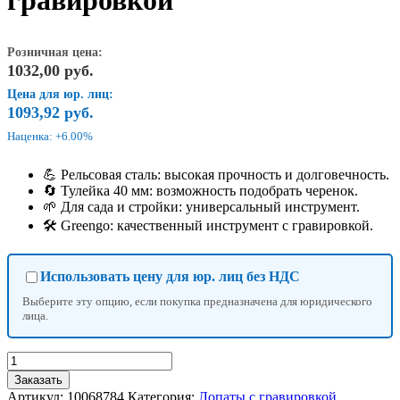
гравировкой
Розничная цена:
1032,00
руб.
Цена для юр. лиц:
1093,92
руб.
Наценка: +6.00%
💪 Рельсовая сталь: высокая прочность и долговечность.
🔄 Тулейка 40 мм: возможность подобрать черенок.
🌱 Для сада и стройки: универсальный инструмент.
🛠 Greengo: качественный инструмент с гравировкой.
Использовать цену для юр. лиц без НДС
Выберите эту опцию, если покупка предназначена для юридического
лица.
Количество
товара
Заказать
Лопата
Артикул:
10068784
Категория:
Лопаты с гравировкой