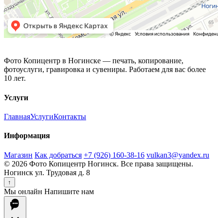
Фото Копицентр
Фото Копицентр в Ногинске — печать, копирование,
фотоуслуги, гравировка и сувениры. Работаем для вас более
10 лет.
Услуги
Главная
Услуги
Контакты
Информация
Магазин
Как добраться
+7 (926) 160-38-16
vulkan3@yandex.ru
© 2026 Фото Копицентр Ногинск. Все права защищены.
Ногинск ул. Трудовая д. 8
↑
Мы онлайн
Напишите нам