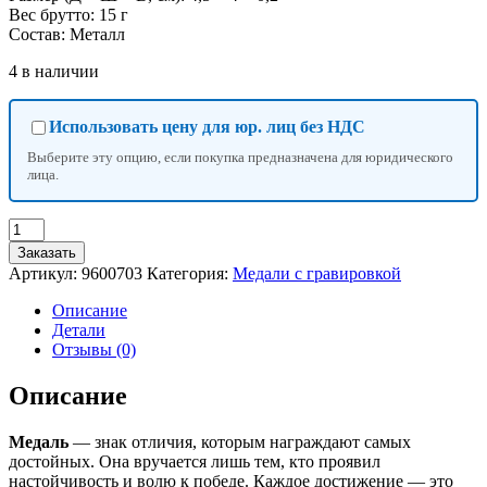
Вес брутто: 15 г
Состав: Металл
4 в наличии
Использовать цену для юр. лиц без НДС
Выберите эту опцию, если покупка предназначена для юридического
лица.
Количество
товара
Заказать
Медаль
Артикул:
9600703
Категория:
Медали с гравировкой
под
нанесение
Описание
бронза,
Детали
d=4
Отзывы (0)
см,
без
Описание
ленты,
с
Медаль
— знак отличия, которым награждают самых
индивидуальной
достойных. Она вручается лишь тем, кто проявил
гравировкой
настойчивость и волю к победе. Каждое достижение — это