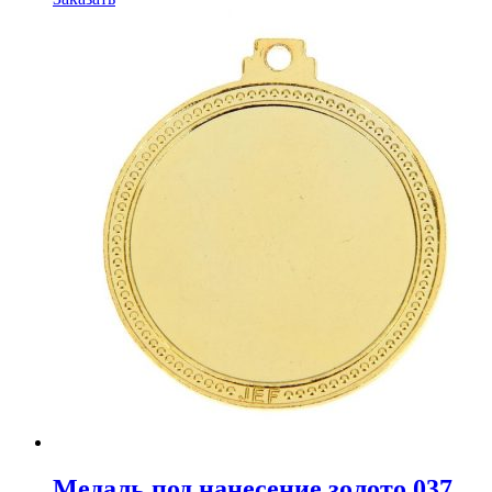
товар
имеет
несколько
вариаций.
Опции
можно
выбрать
на
странице
товара.
Медаль под нанесение золото 037,