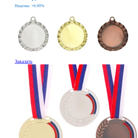
Наценка: +6.00%
Этот
Заказать
товар
имеет
несколько
вариаций.
Опции
можно
выбрать
на
странице
товара.