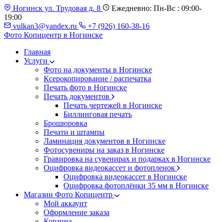
Ногинск ул. Трудовая д. 8
Ежедневно: Пн-Вс : 09:00-
19:00
vulkan3@yandex.ru
+7 (926) 160-38-16
Фото Копицентр
в Ногинске
Главная
Услуги
Фото на документы в Ногинске
Ксерокопирование / распечатка
Печать фото в Ногинске
Печать документов
Печать чертежей в Ногинске
Биллинговая печать
Брошюровка
Печати и штампы
Ламинация документов в Ногинске
Фотосувениры на заказ в Ногинске
Гравировка на сувенирах и подарках в Ногинске
Оцифровка видеокассет и фотопленок
Оцифровка видеокассет в Ногинске
Оцифровка фотоплёнки 35 мм в Ногинске
Магазин Фото Копицентр
Мой аккаунт
Оформление заказа
Корзина