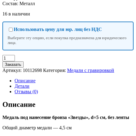
Состав: Металл
16 в наличии
Использовать цену для юр. лиц без НДС
Выберите эту опцию, если покупка предназначена для юридического
лица.
Количество
товара
Заказать
Медаль
Артикул:
10112698
Категория:
Медали с гравировкой
под
нанесение
Описание
бронза
Детали
«Звезды»,
Отзывы (0)
d=5
см,
Описание
без
ленты,
Медаль под нанесение бронза «Звезды», d=5 см, без ленты
с
индивидуальной
Общий диаметр медали — 4,5 см
гравировкой