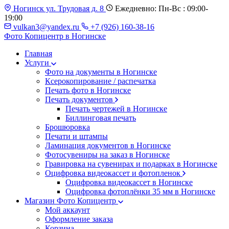
Ногинск ул. Трудовая д. 8
Ежедневно: Пн-Вс : 09:00-
19:00
vulkan3@yandex.ru
+7 (926) 160-38-16
Фото Копицентр
в Ногинске
Главная
Услуги
Фото на документы в Ногинске
Ксерокопирование / распечатка
Печать фото в Ногинске
Печать документов
Печать чертежей в Ногинске
Биллинговая печать
Брошюровка
Печати и штампы
Ламинация документов в Ногинске
Фотосувениры на заказ в Ногинске
Гравировка на сувенирах и подарках в Ногинске
Оцифровка видеокассет и фотопленок
Оцифровка видеокассет в Ногинске
Оцифровка фотоплёнки 35 мм в Ногинске
Магазин Фото Копицентр
Мой аккаунт
Оформление заказа
Корзина