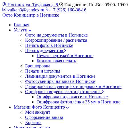
Ногинск ул. Трудовая д. 8
Ежедневно: Пн-Вс : 09:00- 19:00
vulkan3@yandex.ru
+7 (926) 160-38-16
Фото Копицентр
в Ногинске
Главная
Услуги
Фото на документы в Ногинске
Ксерокопирование / распечатка
Печать фото в Ногинске
Печать документов
Печать чертежей в Ногинске
Биллинговая печать
Брошюровка
Печати и штампы
Ламинация документов в Ногинске
Фотосувениры на заказ в Ногинске
Гравировка на сувенирах и подарках в Ногинске
Оцифровка видеокассет и фотопленок
Оцифровка видеокассет в Ногинске
Оцифровка фотоплёнки 35 мм в Ногинске
Магазин Фото Копицентр
Мой аккаунт
Оформление заказа
Корзина
Оплата и доставка