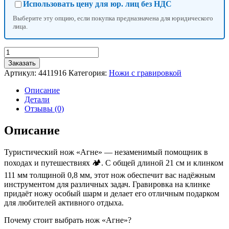
Использовать цену для юр. лиц без НДС
Выберите эту опцию, если покупка предназначена для юридического
лица.
Количество
товара
Заказать
Нож
Артикул:
4411916
Категория:
Ножи с гравировкой
туристический
«Агне»,
Описание
21
Детали
см,
Отзывы (0)
клинок
111
Описание
мм/0.8
мм
Туристический нож «Агне» — незаменимый помощник в
с
гравировкой
походах и путешествиях 🏕️. С общей длиной 21 см и клинком
111 мм толщиной 0,8 мм, этот нож обеспечит вас надёжным
инструментом для различных задач. Гравировка на клинке
придаёт ножу особый шарм и делает его отличным подарком
для любителей активного отдыха.
Почему стоит выбрать нож «Агне»?