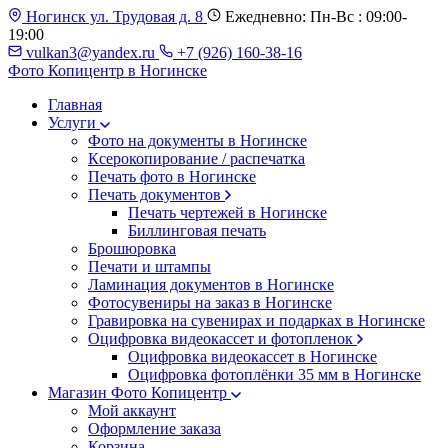
Ногинск ул. Трудовая д. 8
Ежедневно: Пн-Вс : 09:00-
19:00
vulkan3@yandex.ru
+7 (926) 160-38-16
Фото Копицентр
в Ногинске
Главная
Услуги
Фото на документы в Ногинске
Ксерокопирование / распечатка
Печать фото в Ногинске
Печать документов
Печать чертежей в Ногинске
Биллинговая печать
Брошюровка
Печати и штампы
Ламинация документов в Ногинске
Фотосувениры на заказ в Ногинске
Гравировка на сувенирах и подарках в Ногинске
Оцифровка видеокассет и фотопленок
Оцифровка видеокассет в Ногинске
Оцифровка фотоплёнки 35 мм в Ногинске
Магазин Фото Копицентр
Мой аккаунт
Оформление заказа
Корзина