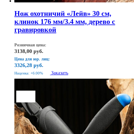
Нож охотничий «Лейв» 30 см,
клинок 176 мм/3.4 мм, дерево с
гравировкой
Розничная цена:
3138,00
руб.
Цена для юр. лиц:
3326,28
руб.
Заказать
Наценка: +6.00%