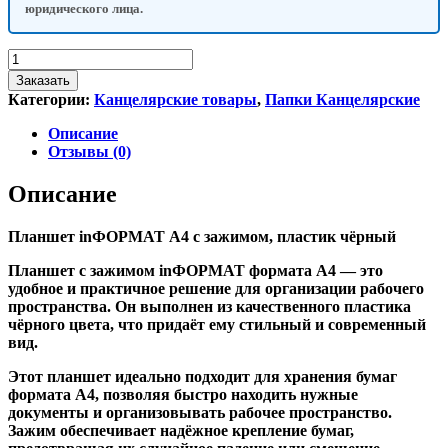
юридического лица.
Количество
товара
Заказать
Планшет
Категории:
Канцелярские товары
,
Папки Канцелярские
inФОРМАТ
А4
Описание
с
Отзывы (0)
зажимом,
пластик
Описание
черный
Планшет inФОРМАТ А4 с зажимом, пластик чёрный
Планшет с зажимом inФОРМАТ формата А4 — это
удобное и практичное решение для организации рабочего
пространства. Он выполнен из качественного пластика
чёрного цвета, что придаёт ему стильный и современный
вид.
Этот планшет идеально подходит для хранения бумаг
формата A4, позволяя быстро находить нужные
документы и организовывать рабочее пространство.
Зажим обеспечивает надёжное крепление бумаг,