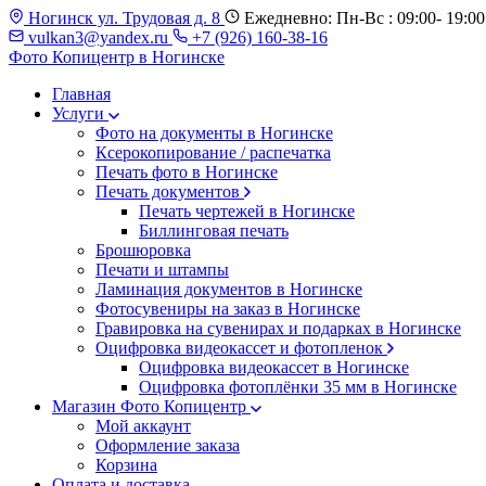
Ногинск ул. Трудовая д. 8
Ежедневно: Пн-Вс : 09:00- 19:00
vulkan3@yandex.ru
+7 (926) 160-38-16
Фото Копицентр
в Ногинске
Главная
Услуги
Фото на документы в Ногинске
Ксерокопирование / распечатка
Печать фото в Ногинске
Печать документов
Печать чертежей в Ногинске
Биллинговая печать
Брошюровка
Печати и штампы
Ламинация документов в Ногинске
Фотосувениры на заказ в Ногинске
Гравировка на сувенирах и подарках в Ногинске
Оцифровка видеокассет и фотопленок
Оцифровка видеокассет в Ногинске
Оцифровка фотоплёнки 35 мм в Ногинске
Магазин Фото Копицентр
Мой аккаунт
Оформление заказа
Корзина
Оплата и доставка