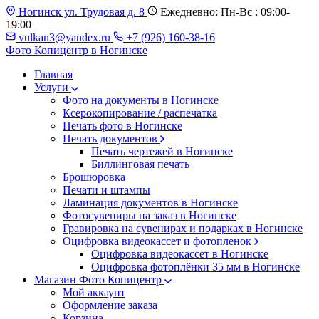
Ногинск ул. Трудовая д. 8
Ежедневно: Пн-Вс : 09:00-
19:00
vulkan3@yandex.ru
+7 (926) 160-38-16
Фото Копицентр
в Ногинске
Главная
Услуги
Фото на документы в Ногинске
Ксерокопирование / распечатка
Печать фото в Ногинске
Печать документов
Печать чертежей в Ногинске
Биллинговая печать
Брошюровка
Печати и штампы
Ламинация документов в Ногинске
Фотосувениры на заказ в Ногинске
Гравировка на сувенирах и подарках в Ногинске
Оцифровка видеокассет и фотопленок
Оцифровка видеокассет в Ногинске
Оцифровка фотоплёнки 35 мм в Ногинске
Магазин Фото Копицентр
Мой аккаунт
Оформление заказа
Корзина