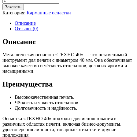
товара
Заказать
"ТЕХНО
Категория:
Карманные оснастки
40"
Металлическая
Описание
оснастка
Отзывы (0)
для
печати
Описание
(диаметр
печати
Металлическая оснастка «ТЕХНО 40» — это незаменимый
40
инструмент для печати с диаметром 40 мм. Она обеспечивает
мм.)
высокое качество и чёткость отпечатков, делая их яркими и
насыщенными.
Преимущества
Высококачественная печать.
Чёткость и яркость отпечатков.
Долговечность и надёжность.
Оснастка «ТЕХНО 40» подходит для использования в
различных областях печати, включая бизнес-документы,
удостоверения личности, товарные этикетки и другие
приложения.