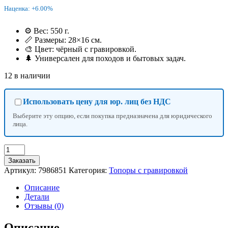
Наценка: +6.00%
⚙️ Вес: 550 г.
📏 Размеры: 28×16 см.
🎨 Цвет: чёрный с гравировкой.
🌲 Универсален для походов и бытовых задач.
12 в наличии
Использовать цену для юр. лиц без НДС
Выберите эту опцию, если покупка предназначена для юридического
лица.
Количество
товара
Заказать
Топор
Артикул:
7986851
Категория:
Топоры с гравировкой
многофункциональный,
550
Описание
г,
Детали
28×16
Отзывы (0)
см,
черный
Описание