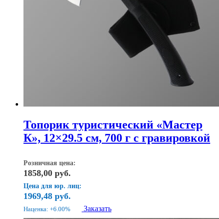
Топорик туристический «Мастер
К», 12×29.5 см, 700 г с гравировкой
Розничная цена:
1858,00
руб.
Цена для юр. лиц:
1969,48
руб.
Заказать
Наценка: +6.00%