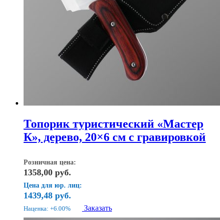
Топорик туристический «Мастер
К», дерево, 20×6 см с гравировкой
Розничная цена:
1358,00
руб.
Цена для юр. лиц:
1439,48
руб.
Заказать
Наценка: +6.00%