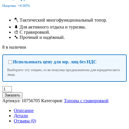
Наценка: +6.00%
🪓 Тактический многофункциональный топор.
🌲 Для активного отдыха и туризма.
🎨 С гравировкой.
🔧 Прочный и надёжный.
8 в наличии
Использовать цену для юр. лиц без НДС
Выберите эту опцию, если покупка предназначена для юридического
лица.
Количество
товара
Заказать
Топор
Артикул:
10756705
Категория:
Топоры с гравировкой
тактический
многофункциональный
Описание
с
Детали
гравировкой
Отзывы (0)