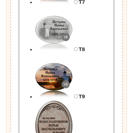
Т7
Т8
Т9