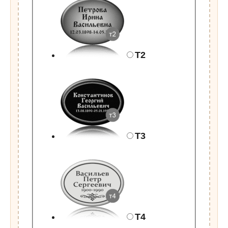
Т2
Т3
Т4