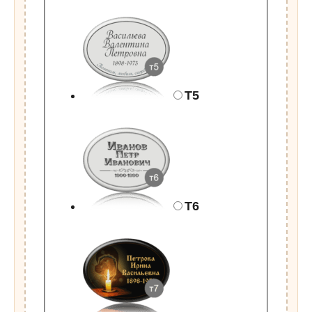
Т5
Т6