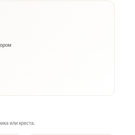
бором
ка или креста.