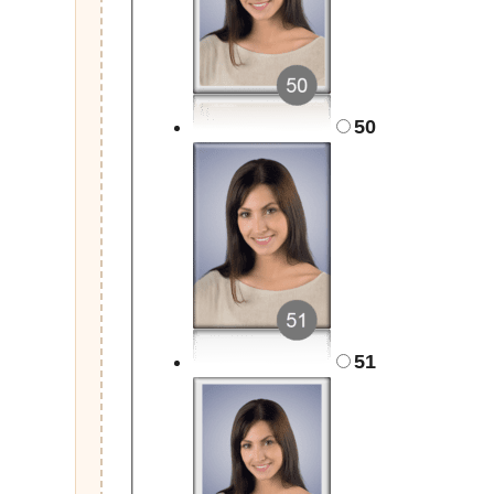
50
51