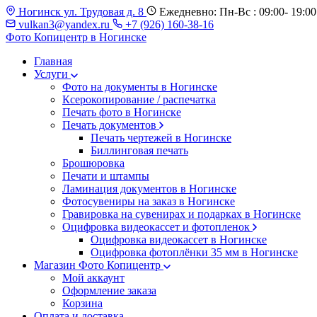
Ногинск ул. Трудовая д. 8
Ежедневно: Пн-Вс : 09:00- 19:00
vulkan3@yandex.ru
+7 (926) 160-38-16
Фото Копицентр
в Ногинске
Главная
Услуги
Фото на документы в Ногинске
Ксерокопирование / распечатка
Печать фото в Ногинске
Печать документов
Печать чертежей в Ногинске
Биллинговая печать
Брошюровка
Печати и штампы
Ламинация документов в Ногинске
Фотосувениры на заказ в Ногинске
Гравировка на сувенирах и подарках в Ногинске
Оцифровка видеокассет и фотопленок
Оцифровка видеокассет в Ногинске
Оцифровка фотоплёнки 35 мм в Ногинске
Магазин Фото Копицентр
Мой аккаунт
Оформление заказа
Корзина
Оплата и доставка