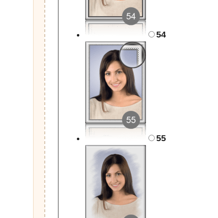
54
55