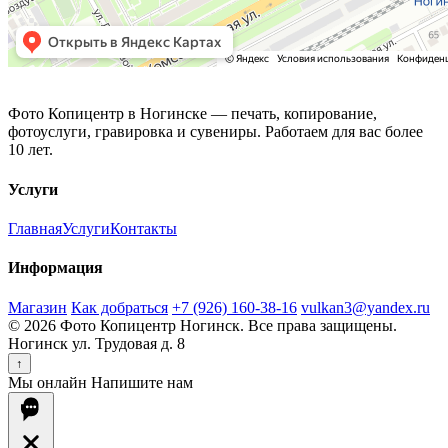
Фото Копицентр
Фото Копицентр в Ногинске — печать, копирование,
фотоуслуги, гравировка и сувениры. Работаем для вас более
10 лет.
Услуги
Главная
Услуги
Контакты
Информация
Магазин
Как добраться
+7 (926) 160-38-16
vulkan3@yandex.ru
© 2026 Фото Копицентр Ногинск. Все права защищены.
Ногинск ул. Трудовая д. 8
↑
Мы онлайн
Напишите нам