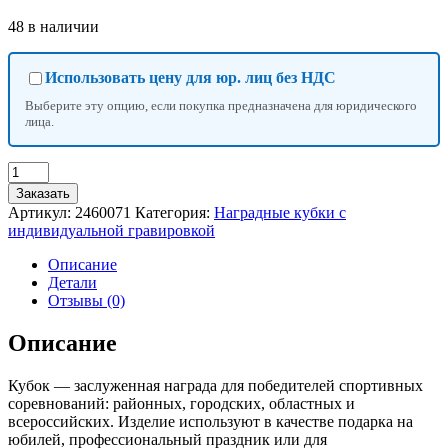
48 в наличии
Использовать цену для юр. лиц без НДС
Выберите эту опцию, если покупка предназначена для юридического
лица.
Количество
товара
Заказать
Кубок
Артикул:
2460071
Категория:
Наградные кубки с
122C,
индивидуальной гравировкой
наградная
фигура,
Описание
золото,
Детали
подставка
Отзывы (0)
пластик,
34×13×9
Описание
см,
с
Кубок — заслуженная награда для победителей спортивных
индивидуальной
соревнований: районных, городских, областных и
гравировкой
всероссийских. Изделие используют в качестве подарка на
юбилей, профессиональный праздник или для