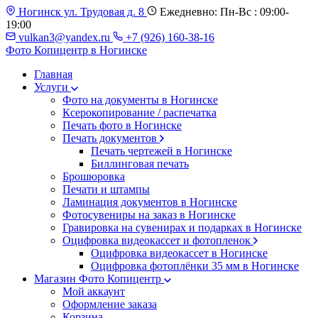
Ногинск ул. Трудовая д. 8
Ежедневно: Пн-Вс : 09:00-
19:00
vulkan3@yandex.ru
+7 (926) 160-38-16
Фото Копицентр
в Ногинске
Главная
Услуги
Фото на документы в Ногинске
Ксерокопирование / распечатка
Печать фото в Ногинске
Печать документов
Печать чертежей в Ногинске
Биллинговая печать
Брошюровка
Печати и штампы
Ламинация документов в Ногинске
Фотосувениры на заказ в Ногинске
Гравировка на сувенирах и подарках в Ногинске
Оцифровка видеокассет и фотопленок
Оцифровка видеокассет в Ногинске
Оцифровка фотоплёнки 35 мм в Ногинске
Магазин Фото Копицентр
Мой аккаунт
Оформление заказа
Корзина