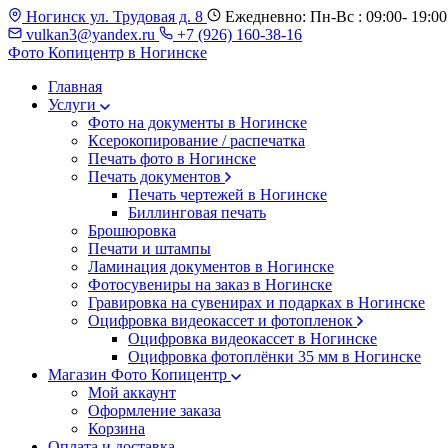
Ногинск ул. Трудовая д. 8
Ежедневно: Пн-Вс : 09:00- 19:00
vulkan3@yandex.ru
+7 (926) 160-38-16
Фото Копицентр
в Ногинске
Главная
Услуги
Фото на документы в Ногинске
Ксерокопирование / распечатка
Печать фото в Ногинске
Печать документов
Печать чертежей в Ногинске
Биллинговая печать
Брошюровка
Печати и штампы
Ламинация документов в Ногинске
Фотосувениры на заказ в Ногинске
Гравировка на сувенирах и подарках в Ногинске
Оцифровка видеокассет и фотопленок
Оцифровка видеокассет в Ногинске
Оцифровка фотоплёнки 35 мм в Ногинске
Магазин Фото Копицентр
Мой аккаунт
Оформление заказа
Корзина
Оплата и доставка