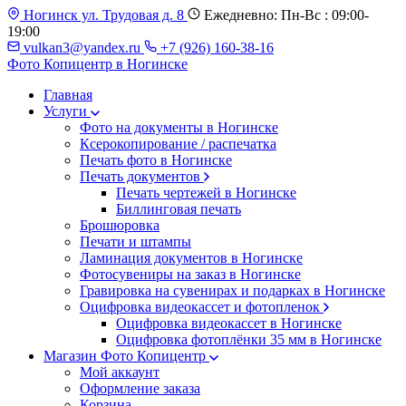
Ногинск ул. Трудовая д. 8
Ежедневно: Пн-Вс : 09:00-
19:00
vulkan3@yandex.ru
+7 (926) 160-38-16
Фото Копицентр
в Ногинске
Главная
Услуги
Фото на документы в Ногинске
Ксерокопирование / распечатка
Печать фото в Ногинске
Печать документов
Печать чертежей в Ногинске
Биллинговая печать
Брошюровка
Печати и штампы
Ламинация документов в Ногинске
Фотосувениры на заказ в Ногинске
Гравировка на сувенирах и подарках в Ногинске
Оцифровка видеокассет и фотопленок
Оцифровка видеокассет в Ногинске
Оцифровка фотоплёнки 35 мм в Ногинске
Магазин Фото Копицентр
Мой аккаунт
Оформление заказа
Корзина