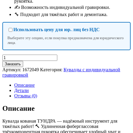
рукоятка.
✍️ Возможность индивидуальной гравировки.
🔧 Подходит для тяжёлых работ и демонтажа.
Использовать цену для юр. лиц без НДС
Выберите эту опцию, если покупка предназначена для юридического
лица.
Количество
товара
Заказать
Кувалда
Артикул:
1672049
Категория:
Кувалды с индивидуальной
кованая
гравировкой
ТУНДРА,
удлиненная
Описание
фиберглассовая
Детали
трехкомпонентная
Отзывы (0)
рукоятка,
3
Описание
кг,
с
Кувалда кованая ТУНДРА — надёжный инструмент для
индивидуальной
тяжёлых работ! 🔨 Удлиненная фиберглассовая
гравировкой
трёхкомпонентная рукоятка обеспечивает удобный хват и