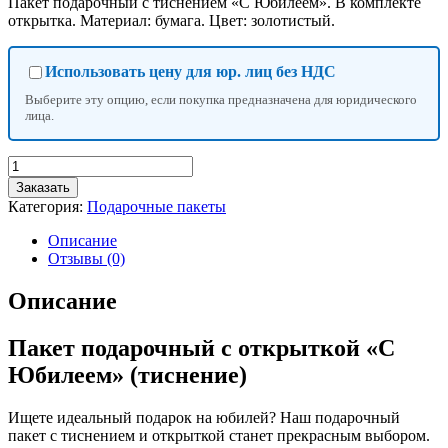
Пакет подарочный с тиснением «С Юбилеем». В комплекте
открытка. Материал: бумага. Цвет: золотистый.
Использовать цену для юр. лиц без НДС
Выберите эту опцию, если покупка предназначена для юридического
лица.
Количество
товара
Заказать
Пакет
Категория:
Подарочные пакеты
подарочный
с
Описание
открыткой
Отзывы (0)
"С
Юбилеем"
Описание
(тиснение)
Пакет подарочный с открыткой «С
Юбилеем» (тиснение)
Ищете идеальный подарок на юбилей? Наш подарочный
пакет с тиснением и открыткой станет прекрасным выбором.