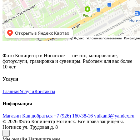
Фото Копицентр
Фото Копицентр в Ногинске — печать, копирование,
фотоуслуги, гравировка и сувениры. Работаем для вас более
10 лет.
Услуги
Главная
Услуги
Контакты
Информация
Магазин
Как добраться
+7 (926) 160-38-16
vulkan3@yandex.ru
© 2026 Фото Копицентр Ногинск. Все права защищены.
Ногинск ул. Трудовая д. 8
↑
Мы онлайн
Напишите нам