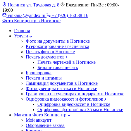
Ногинск ул. Трудовая д. 8
Ежедневно: Пн-Вс : 09:00-
19:00
vulkan3@yandex.ru
+7 (926) 160-38-16
Фото Копицентр
в Ногинске
Главная
Услуги
Фото на документы в Ногинске
Ксерокопирование / распечатка
Печать фото в Ногинске
Печать документов
Печать чертежей в Ногинске
Биллинговая печать
Брошюровка
Печати и штампы
Ламинация документов в Ногинске
Фотосувениры на заказ в Ногинске
Гравировка на сувенирах и подарках в Ногинске
Оцифровка видеокассет и фотопленок
Оцифровка видеокассет в Ногинске
Оцифровка фотоплёнки 35 мм в Ногинске
Магазин Фото Копицентр
Мой аккаунт
Оформление заказа
Корзина