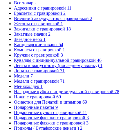
Все товары
Адресники с гравировкой
11
Браслеты с гравировкой
2
Внешний аккумулятор с гравировкой
2
Жетоны с гравировкой
1
Зажигалки с гравировкой
18
Закатные значки
2
Звездное небо
1
Канцелярские товары
54
Компасы с гравировкой
1
Кружки с гравировкой
3
Кувалды с индивидуальной гравировкой
46
Ленты к выпускному (последнему звонку)
1
Лопаты с гравировкой
31
Медали
7
Медали с гравировкой
71
Менюхолдер
1
Наградные кубки с индивидуальной гравировкой
78
Ножи с гравировкой
69
Оснастки для Печатей и штампов
69
Подарочные пакеты
9
Подарочные ручки с гравировкой
11
Подарочные флешки с гравировкой
3
Подарочные фляжки с гравировкой
3
Приколы ( Бутафорские деньги )
2