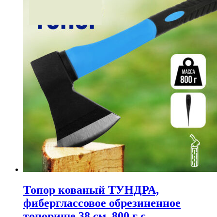
Топор кованый ТУНДРА,
фиберглассовое обрезиненное
топорище 38 см, 800 г с