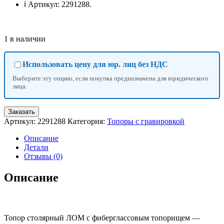
ℹ️ Артикул: 2291288.
1 в наличии
Использовать цену для юр. лиц без НДС
Выберите эту опцию, если покупка предназначена для юридического
лица.
Количество
Заказать
товара
Артикул:
2291288
Категория:
Топоры с гравировкой
Топор
столярный
Описание
ЛОМ,
Детали
фиберглассовое
Отзывы (0)
топорище,
400
Описание
г,
с
индивидуальной
гравировкой
Топор столярный ЛОМ с фиберглассовым топорищем —