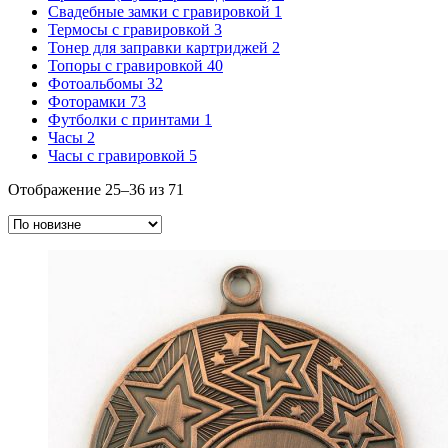
Свадебные замки с гравировкой
1
Термосы с гравировкой
3
Тонер для заправки картриджей
2
Топоры с гравировкой
40
Фотоальбомы
32
Фоторамки
73
Футболки с принтами
1
Часы
2
Часы с гравировкой
5
Сортировка:
Отображение 25–36 из 71
самые
недавние