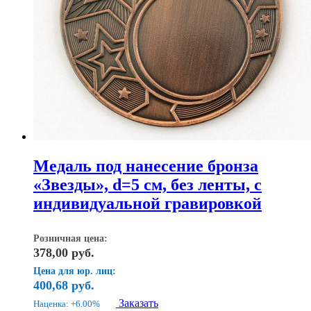
Медаль под нанесение бронза
«Звезды», d=5 см, без ленты, с
индивидуальной гравировкой
Розничная цена:
378,00
руб.
Цена для юр. лиц:
400,68
руб.
Заказать
Наценка: +6.00%