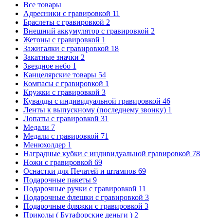
Все товары
Адресники с гравировкой
11
Браслеты с гравировкой
2
Внешний аккумулятор с гравировкой
2
Жетоны с гравировкой
1
Зажигалки с гравировкой
18
Закатные значки
2
Звездное небо
1
Канцелярские товары
54
Компасы с гравировкой
1
Кружки с гравировкой
3
Кувалды с индивидуальной гравировкой
46
Ленты к выпускному (последнему звонку)
1
Лопаты с гравировкой
31
Медали
7
Медали с гравировкой
71
Менюхолдер
1
Наградные кубки с индивидуальной гравировкой
78
Ножи с гравировкой
69
Оснастки для Печатей и штампов
69
Подарочные пакеты
9
Подарочные ручки с гравировкой
11
Подарочные флешки с гравировкой
3
Подарочные фляжки с гравировкой
3
Приколы ( Бутафорские деньги )
2