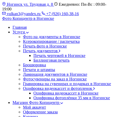
Ногинск ул. Трудовая д. 8
Ежедневно: Пн-Вс : 09:00-
19:00
vulkan3@yandex.ru
+7 (926) 160-38-16
Фото Копицентр
в Ногинске
Главная
Услуги
Фото на документы в Ногинске
Ксерокопирование / распечатка
Печать фото в Ногинске
Печать документов
Печать чертежей в Ногинске
Биллинговая печать
Брошюровка
Печати и штампы
Ламинация документов в Ногинске
Фотосувениры на заказ в Ногинске
Гравировка на сувенирах и подарках в Ногинске
Оцифровка видеокассет и фотопленок
Оцифровка видеокассет в Ногинске
Оцифровка фотоплёнки 35 мм в Ногинске
Магазин Фото Копицентр
Мой аккаунт
Оформление заказа
Корзина