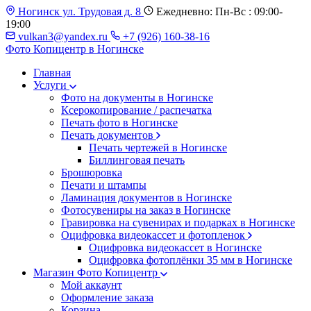
Ногинск ул. Трудовая д. 8
Ежедневно: Пн-Вс : 09:00-
19:00
vulkan3@yandex.ru
+7 (926) 160-38-16
Фото Копицентр
в Ногинске
Главная
Услуги
Фото на документы в Ногинске
Ксерокопирование / распечатка
Печать фото в Ногинске
Печать документов
Печать чертежей в Ногинске
Биллинговая печать
Брошюровка
Печати и штампы
Ламинация документов в Ногинске
Фотосувениры на заказ в Ногинске
Гравировка на сувенирах и подарках в Ногинске
Оцифровка видеокассет и фотопленок
Оцифровка видеокассет в Ногинске
Оцифровка фотоплёнки 35 мм в Ногинске
Магазин Фото Копицентр
Мой аккаунт
Оформление заказа
Корзина