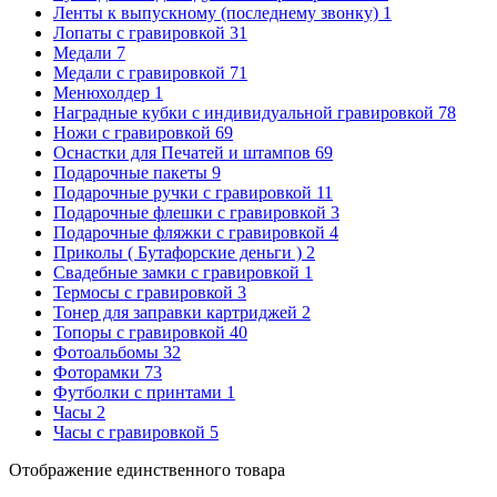
Ленты к выпускному (последнему звонку)
1
Лопаты с гравировкой
31
Медали
7
Медали с гравировкой
71
Менюхолдер
1
Наградные кубки с индивидуальной гравировкой
78
Ножи с гравировкой
69
Оснастки для Печатей и штампов
69
Подарочные пакеты
9
Подарочные ручки с гравировкой
11
Подарочные флешки с гравировкой
3
Подарочные фляжки с гравировкой
4
Приколы ( Бутафорские деньги )
2
Свадебные замки с гравировкой
1
Термосы с гравировкой
3
Тонер для заправки картриджей
2
Топоры с гравировкой
40
Фотоальбомы
32
Фоторамки
73
Футболки с принтами
1
Часы
2
Часы с гравировкой
5
Отображение единственного товара