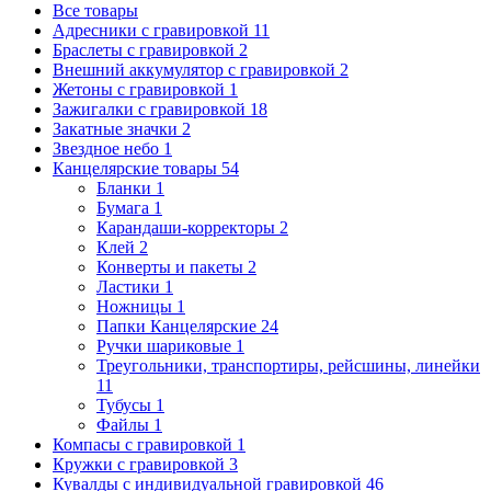
Все товары
Адресники с гравировкой
11
Браслеты с гравировкой
2
Внешний аккумулятор с гравировкой
2
Жетоны с гравировкой
1
Зажигалки с гравировкой
18
Закатные значки
2
Звездное небо
1
Канцелярские товары
54
Бланки
1
Бумага
1
Карандаши-корректоры
2
Клей
2
Конверты и пакеты
2
Ластики
1
Ножницы
1
Папки Канцелярские
24
Ручки шариковые
1
Треугольники, транспортиры, рейсшины, линейки
11
Тубусы
1
Файлы
1
Компасы с гравировкой
1
Кружки с гравировкой
3
Кувалды с индивидуальной гравировкой
46