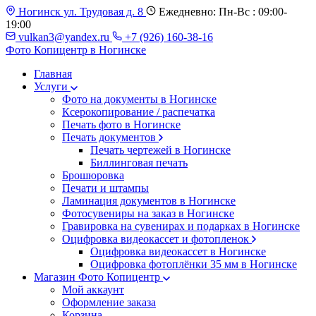
Ногинск ул. Трудовая д. 8
Ежедневно: Пн-Вс : 09:00-
19:00
vulkan3@yandex.ru
+7 (926) 160-38-16
Фото Копицентр
в Ногинске
Главная
Услуги
Фото на документы в Ногинске
Ксерокопирование / распечатка
Печать фото в Ногинске
Печать документов
Печать чертежей в Ногинске
Биллинговая печать
Брошюровка
Печати и штампы
Ламинация документов в Ногинске
Фотосувениры на заказ в Ногинске
Гравировка на сувенирах и подарках в Ногинске
Оцифровка видеокассет и фотопленок
Оцифровка видеокассет в Ногинске
Оцифровка фотоплёнки 35 мм в Ногинске
Магазин Фото Копицентр
Мой аккаунт
Оформление заказа
Корзина