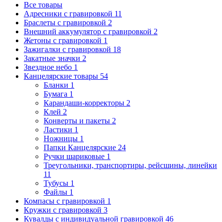
Все товары
Адресники с гравировкой
11
Браслеты с гравировкой
2
Внешний аккумулятор с гравировкой
2
Жетоны с гравировкой
1
Зажигалки с гравировкой
18
Закатные значки
2
Звездное небо
1
Канцелярские товары
54
Бланки
1
Бумага
1
Карандаши-корректоры
2
Клей
2
Конверты и пакеты
2
Ластики
1
Ножницы
1
Папки Канцелярские
24
Ручки шариковые
1
Треугольники, транспортиры, рейсшины, линейки
11
Тубусы
1
Файлы
1
Компасы с гравировкой
1
Кружки с гравировкой
3
Кувалды с индивидуальной гравировкой
46