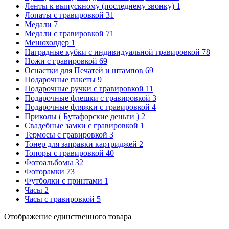
Ленты к выпускному (последнему звонку)
1
Лопаты с гравировкой
31
Медали
7
Медали с гравировкой
71
Менюхолдер
1
Наградные кубки с индивидуальной гравировкой
78
Ножи с гравировкой
69
Оснастки для Печатей и штампов
69
Подарочные пакеты
9
Подарочные ручки с гравировкой
11
Подарочные флешки с гравировкой
3
Подарочные фляжки с гравировкой
4
Приколы ( Бутафорские деньги )
2
Свадебные замки с гравировкой
1
Термосы с гравировкой
3
Тонер для заправки картриджей
2
Топоры с гравировкой
40
Фотоальбомы
32
Фоторамки
73
Футболки с принтами
1
Часы
2
Часы с гравировкой
5
Отображение единственного товара